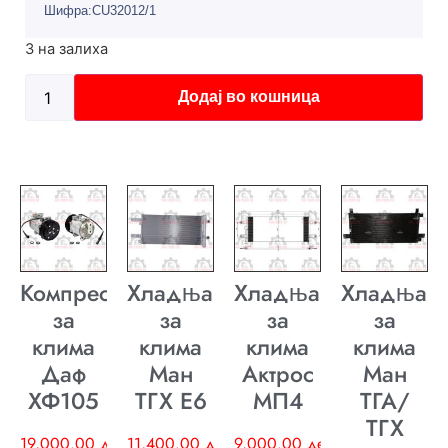
Шифра:CU32012/1
3 на залиха
Додај во кошница
Компресор
Хладњак
Хладњак
Хладњак
за
за
за
за
клима
клима
клима
клима
Даф
Ман
Актрос
Ман
ХФ105
ТГХ E6
МП4
ТГА/
ТГХ
19,000.00
ден
11,400.00
ден
9,000.00
ден