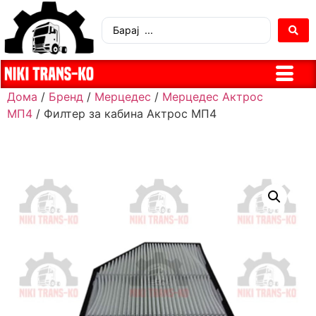
Дома
/
Бренд
/
Мерцедес
/
Мерцедес Актрос
МП4
/ Филтер за кабина Актрос МП4