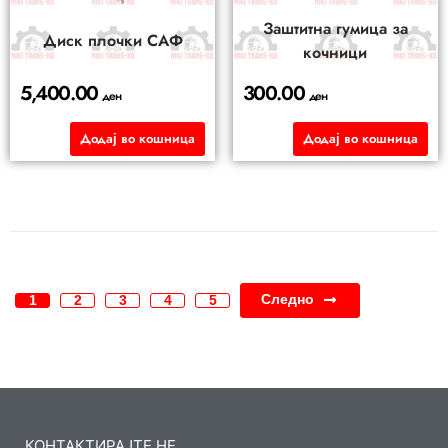
Заштитна гумица за
Диск плочки САФ
кочници
5,400.00
300.00
ден
ден
Додај во кошница
Додај во кошница
Следно
1
2
3
4
5
КОНТАКТИРАЈТЕ НЕ