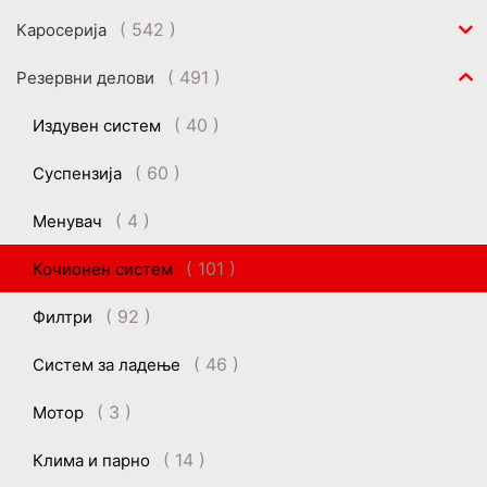
( 542 )
Каросерија
( 491 )
Резервни делови
( 40 )
Издувен систем
( 60 )
Суспензија
( 4 )
Менувач
( 101 )
Кочионен систем
( 92 )
Филтри
( 46 )
Систем за ладење
( 3 )
Мотор
( 14 )
Клима и парно