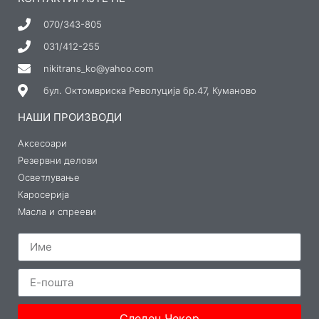
070/343-805
031/412-255
nikitrans_ko@yahoo.com
бул. Октомвриска Револуција бр.47, Куманово
НАШИ ПРОИЗВОДИ
Аксесоари
Резервни делови
Осветлување
Каросерија
Масла и спрееви
Следен Чекор