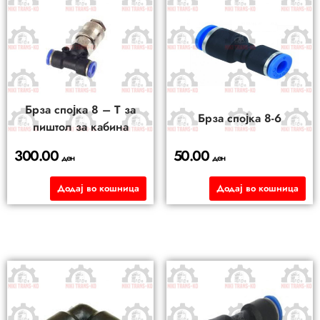
Брза спојка 8 – Т за
Брза спојка 8-6
пиштол за кабина
300.00
50.00
ден
ден
Додај во кошница
Додај во кошница