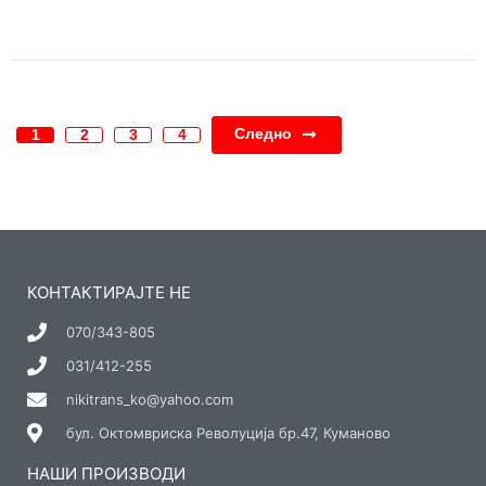
Следно
1
2
3
4
КОНТАКТИРАЈТЕ НЕ
070/343-805
031/412-255
nikitrans_ko@yahoo.com
бул. Октомвриска Револуција бр.47, Куманово
НАШИ ПРОИЗВОДИ