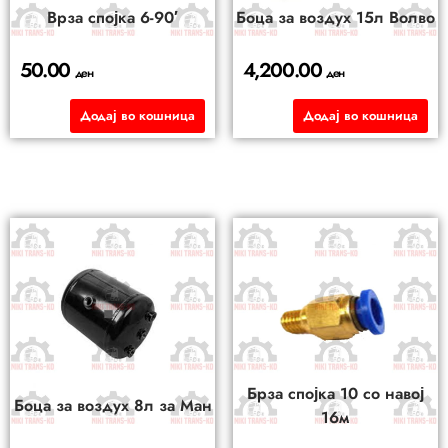
Bрза спојка 6-90′
Боца за воздух 15л Волво
50.00
4,200.00
ден
ден
Додај во кошница
Додај во кошница
Брза спојка 10 со навој
Боца за воздух 8л за Ман
16м