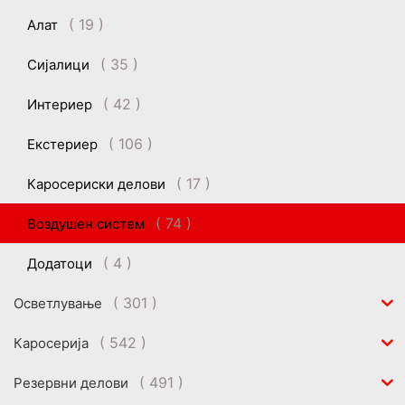
( 19 )
Алат
( 35 )
Сијалици
( 42 )
Интериер
( 106 )
Екстериер
( 17 )
Каросериски делови
( 74 )
Воздушен систем
( 4 )
Додатоци
( 301 )
Осветлување
( 542 )
Каросерија
( 491 )
Резервни делови