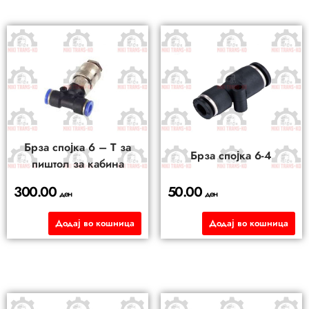
Брза спојка 6 – Т за
Брза спојка 6-4
пиштол за кабина
300.00
50.00
ден
ден
Додај во кошница
Додај во кошница