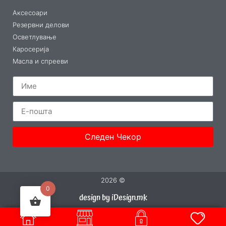
Аксесоари
Резервни делови
Осветлување
Каросерија
Масла и спрееви
Следен Чекор
2026 ©
0
design by iDesign.mk