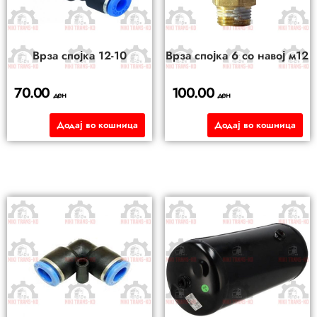
Bрза спојка 12-10
Bрза спојка 6 со навој м12
70.00
100.00
ден
ден
Додај во кошница
Додај во кошница