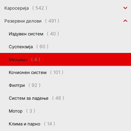
( 542 )
Каросерија
( 491 )
Резервни делови
( 40 )
Издувен систем
( 60 )
Суспензија
( 4 )
Менувач
( 101 )
Кочионен систем
( 92 )
Филтри
( 46 )
Систем за ладење
( 3 )
Мотор
( 14 )
Клима и парно