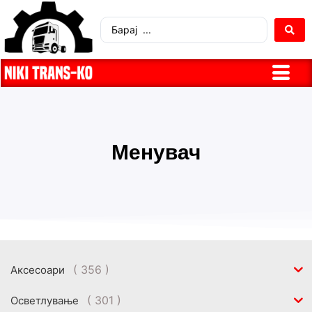
Менувач
( 356 )
Аксесоари
( 301 )
Осветлување