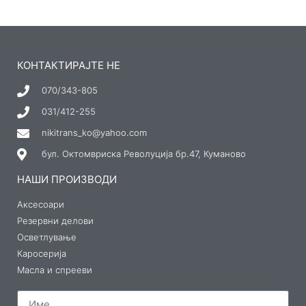
КОНТАКТИРАЈТЕ НЕ
070/343-805
031/412-255
nikitrans_ko@yahoo.com
бул. Октомвриска Револуција бр.47, Куманово
НАШИ ПРОИЗВОДИ
Аксесоари
Резервни делови
Осветлување
Каросерија
Масла и спрееви