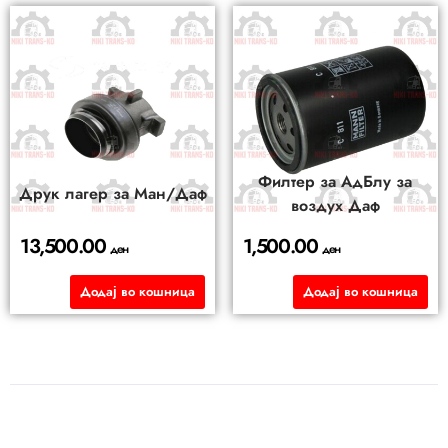
Филтер за АдБлу за
Друк лагер за Ман/Даф
воздух Даф
13,500.00
1,500.00
ден
ден
Додај во кошница
Додај во кошница