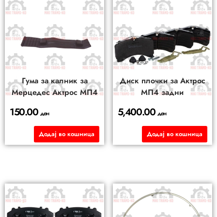
Гума за калник за
Диск плочки за Актрос
Мерцедес Актрос МП4
МП4 задни
150.00
5,400.00
ден
ден
Додај во кошница
Додај во кошница