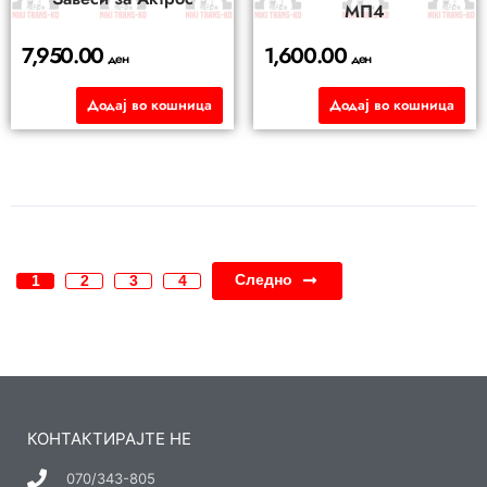
МП4
7,950.00
1,600.00
ден
ден
Додај во кошница
Додај во кошница
Следно
1
2
3
4
КОНТАКТИРАЈТЕ НЕ
070/343-805