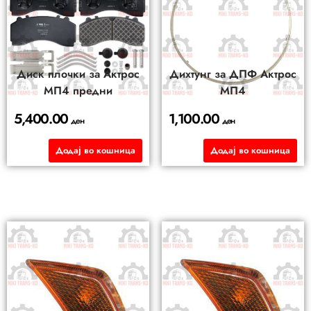
Диск плочки за Актрос
Дихтунг за ДПФ Актрос
МП4 предни
МП4
5,400.00
1,100.00
ден
ден
Додај во кошница
Додај во кошница