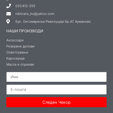
031/412-255
nikitrans_ko@yahoo.com
бул. Октомвриска Револуција бр.47, Куманово
НАШИ ПРОИЗВОДИ
Аксесоари
Резервни делови
Осветлување
Каросерија
Масла и спрееви
Следен Чекор