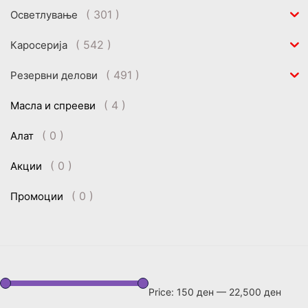
( 301 )
Осветлување
( 542 )
Каросерија
( 491 )
Резервни делови
( 4 )
Масла и спрееви
( 0 )
Алат
( 0 )
Акции
( 0 )
Промоции
Price:
150 ден
—
22,500 ден