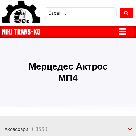
Мерцедес Актрос
МП4
( 356 )
Аксесоари