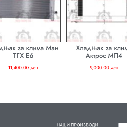
дњак за клима Ман
Хладњак за кли
ТГХ E6
Актрос МП4
11,400.00
ден
9,000.00
ден
НАШИ ПРОИЗВОДИ