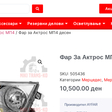
Акц
ксесоари
Резервни делови
Осветлување
ос МП4
/ Фар за Актрос МП4 десен
Фар За Актрос М
SKU:
505436
Категории
Мерцедес
,
Мер
10,500.00
ден
Производител:AYFAR