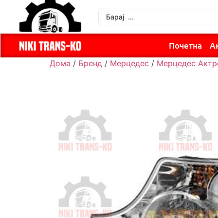
Почетна
А
Дома
/
Бренд
/
Мерцедес
/
Мерцедес Актр