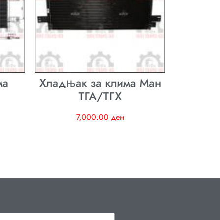
ма
Хладњак за клима Ман
ТГА/ТГХ
7,000.00
ден