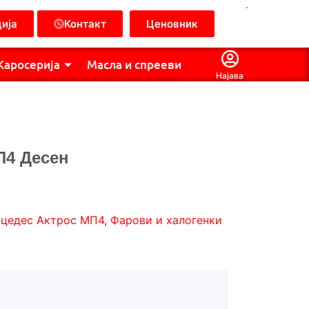
.
ија
Контакт
Ценовник
Каросерија
Масла и спрееви
Најава
П4 Десен
цедес Актрос МП4
,
Фарови и халогенки