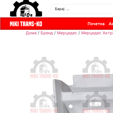
Почетна
А
Дома
/
Бренд
/
Мерцедес
/
Мерцедес Актр