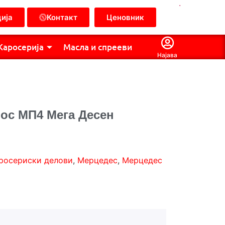
.
ија
Контакт
Ценовник
Каросерија
Масла и спрееви
Најава
рос МП4 Мега Десен
росериски делови
,
Мерцедес
,
Мерцедес