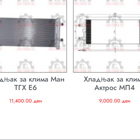
дњак за клима Ман
Хладњак за кли
ТГХ E6
Актрос МП4
11,400.00
ден
9,000.00
ден