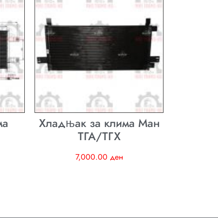
ма
Хладњак за клима Ман
ТГА/ТГХ
7,000.00
ден