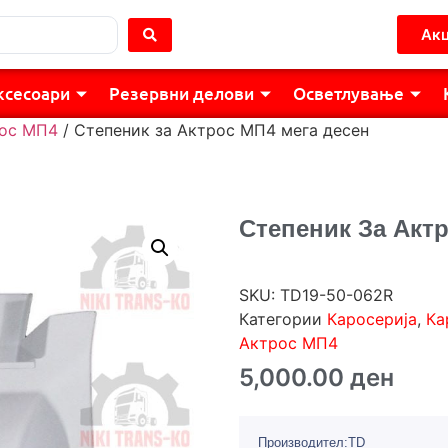
Акц
ксесоари
Резервни делови
Осветлување
ос МП4
/ Степеник за Актрос МП4 мега десен
Степеник За Акт
SKU:
TD19-50-062R
Категории
Каросерија
,
Ка
Актрос МП4
5,000.00
ден
Производител:TD