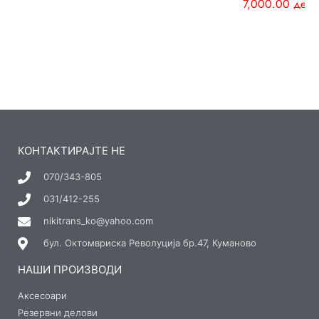
7,000.00
ден
КОНТАКТИРАЈТЕ НЕ
070/343-805
031/412-255
nikitrans_ko@yahoo.com
бул. Октомвриска Револуција бр.47, Куманово
НАШИ ПРОИЗВОДИ
Аксесоари
Резервни делови