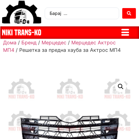
Дома
/
Бренд
/
Мерцедес
/
Мерцедес Актрос
МП4
/ Решетка за предна хауба за Актрос МП4