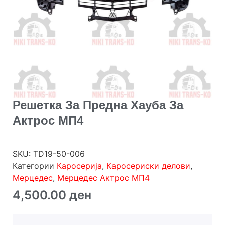
Решетка За Предна Хауба За
Актрос МП4
SKU:
TD19-50-006
Категории
Каросерија
,
Каросериски делови
,
Мерцедес
,
Мерцедес Актрос МП4
4,500.00
ден