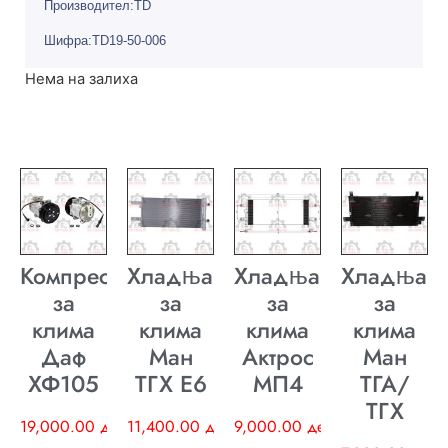
Производител:TD
Шифра:TD19-50-006
Нема на залиха
Компресор
Хладњак
Хладњак
Хладњак
за
за
за
за
клима
клима
клима
клима
Даф
Ман
Актрос
Ман
ХФ105
ТГХ E6
МП4
ТГА/
ТГХ
19,000.00
ден
11,400.00
ден
9,000.00
ден