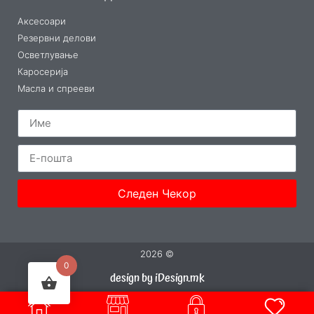
Аксесоари
Резервни делови
Осветлување
Каросерија
Масла и спрееви
Следен Чекор
2026 ©
0
design by iDesign.mk