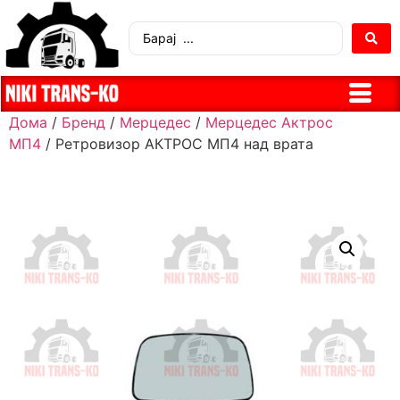
Дома
/
Бренд
/
Мерцедес
/
Мерцедес Актрос
МП4
/ Ретровизор АКТРОС МП4 над врата