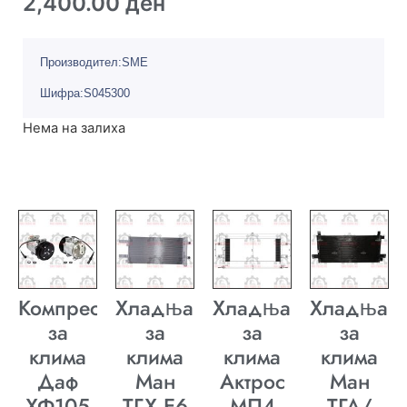
2,400.00
ден
Производител:SME
Шифра:S045300
Нема на залиха
Компресор
Хладњак
Хладњак
Хладњак
за
за
за
за
клима
клима
клима
клима
Даф
Ман
Актрос
Ман
ХФ105
ТГХ E6
МП4
ТГА/