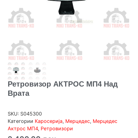
Ретровизор АКТРОС МП4 Над
Врата
SKU:
S045300
Категории
Каросерија
,
Мерцедес
,
Мерцедес
Актрос МП4
,
Ретровизори