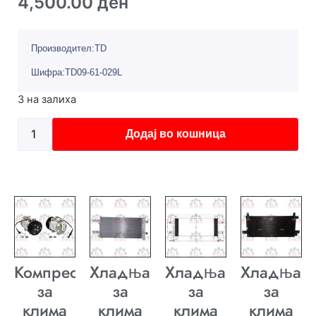
4,500.00
ден
Производител:TD
Шифра:TD09-61-029L
3 на залиха
Додај во кошница
Компресор
Хладњак
Хладњак
Хладњак
за
за
за
за
клима
клима
клима
клима