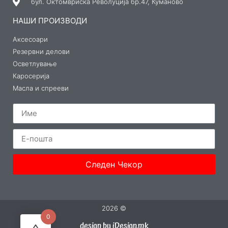
бул. Октомвриска Револуција бр.47, Куманово
НАШИ ПРОИЗВОДИ
Аксесоари
Резервни делови
Осветлување
Каросерија
Масла и спрееви
Следен Чекор
2026 ©
0
design by iDesign.mk