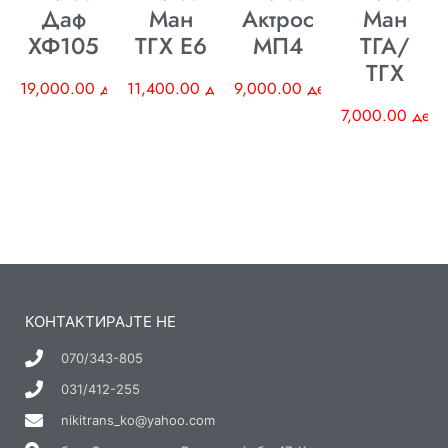
Даф
Ман
Актрос
Ман
ХФ105
ТГХ E6
МП4
ТГА/
ТГХ
19,000.00
ден
11,400.00
ден
9,000.00
ден
7,000.00
ден
КОНТАКТИРАЈТЕ НЕ
070/343-805
031/412-255
nikitrans_ko@yahoo.com