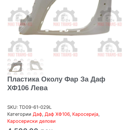
Пластика Околу Фар За Даф
ХФ106 Лева
SKU:
TD09-61-029L
Категории
Даф
,
Даф ХФ106
,
Каросерија
,
Каросериски делови