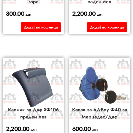
горе
заден лев
800.00
2,200.00
ден
ден
Додај во кошница
Додај во кошница
Калник за Даф ХФ106
Капак за АДБлу Ф40 за
преден лев
Мерцедес/Даф
2,200.00
600.00
ден
ден