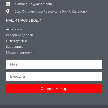
nikitrans_ko@yahoo.com
бул. Октомвриска Револуција бр.47, Куманово
НАШИ ПРОИЗВОДИ
Аксесоари
Резервни делови
Осветлување
Каросерија
Масла и спрееви
Следен Чекор