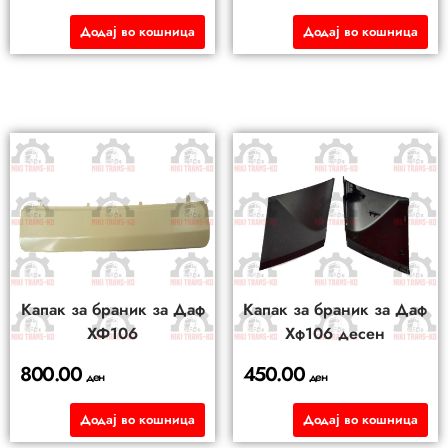
Додај во кошница
Додај во кошница
Капак за браник за Даф
Капак за браник за Даф
ХФ106
Хф106 десен
800.00
450.00
ден
ден
Додај во кошница
Додај во кошница