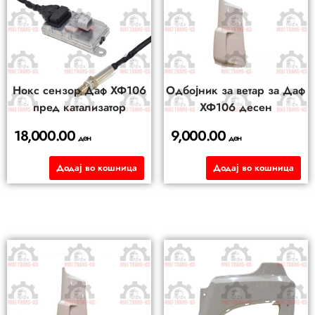
Нокс сензор Даф ХФ106
Одбојник за ветар за Даф
пред катализатор
ХФ106 десен
18,000.00
9,000.00
ден
ден
Додај во кошница
Додај во кошница