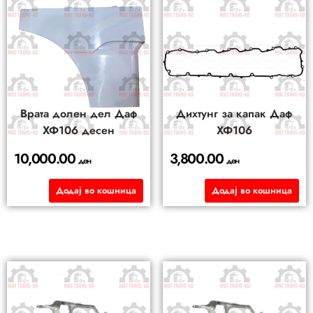
Врата долен дел Даф
Дихтунг за капак Даф
ХФ106 десен
ХФ106
10,000.00
3,800.00
ден
ден
Додај во кошница
Додај во кошница