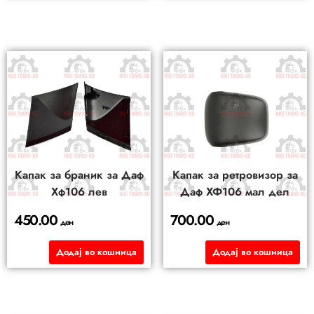
Капак за браник за Даф
Капак за ретровизор за
Хф106 лев
Даф ХФ106 мал дел
450.00
700.00
ден
ден
Додај во кошница
Додај во кошница