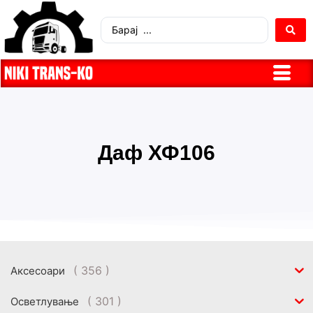
Даф ХФ106
( 356 )
Аксесоари
( 301 )
Осветлување