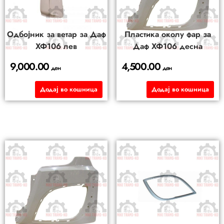
Одбојник за ветар за Даф
Пластика околу фар за
ХФ106 лев
Даф ХФ106 десна
9,000.00
4,500.00
ден
ден
Додај во кошница
Додај во кошница