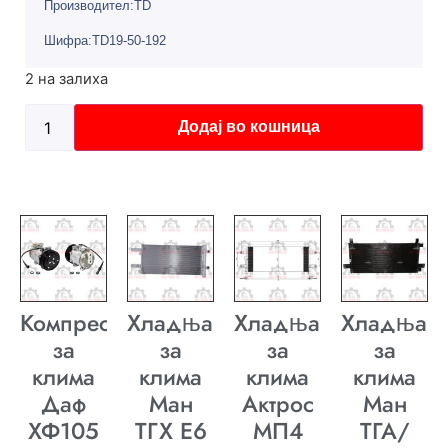
Производител:TD
Шифра:TD19-50-192
2 на залиха
Додај во кошница
Компресор
Хладњак
Хладњак
Хладњак
за
за
за
за
клима
клима
клима
клима
Даф
Ман
Актрос
Ман
ХФ105
ТГХ E6
МП4
ТГА/