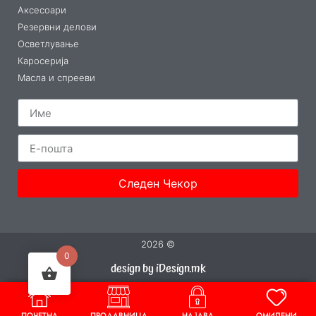
Аксесоари
Резервни делови
Осветлување
Каросерија
Масла и спрееви
Следен Чекор
2026 ©
0
design by iDesign.mk
ПОЧЕТНА
ПРОДАВНИЦА
НАЈАВА
ОМИЛЕНИ