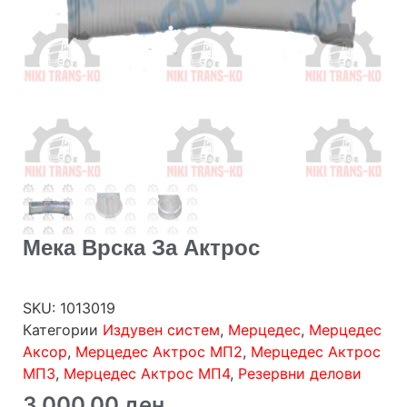
Мека Врска За Актрос
SKU:
1013019
Категории
Издувен систем
,
Мерцедес
,
Мерцедес
Аксор
,
Мерцедес Актрос МП2
,
Мерцедес Актрос
МП3
,
Мерцедес Актрос МП4
,
Резервни делови
3,000.00
ден