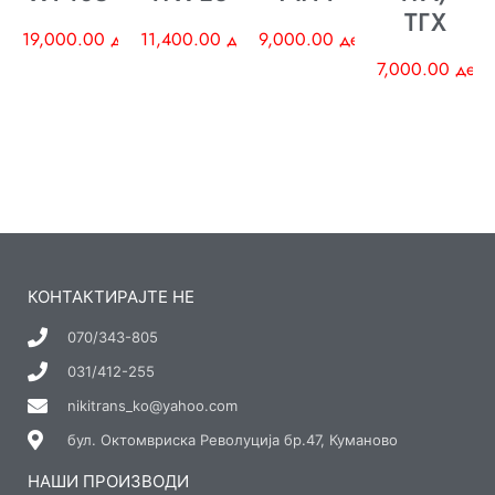
ТГХ
19,000.00
ден
11,400.00
ден
9,000.00
ден
7,000.00
ден
КОНТАКТИРАЈТЕ НЕ
070/343-805
031/412-255
nikitrans_ko@yahoo.com
бул. Октомвриска Револуција бр.47, Куманово
НАШИ ПРОИЗВОДИ