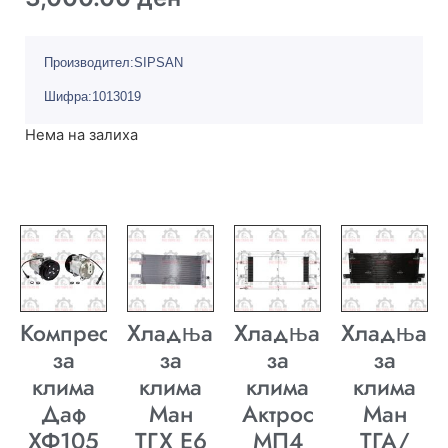
Производител:SIPSAN
Шифра:1013019
Нема на залиха
Компресор
Хладњак
Хладњак
Хладњак
за
за
за
за
клима
клима
клима
клима
Даф
Ман
Актрос
Ман
ХФ105
ТГХ E6
МП4
ТГА/