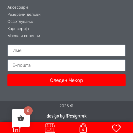
Аксесоари
Резервни делови
Осветлување
Каросерија
Масла и спрееви
Следен Чекор
2026 ©
0
design by iDesign.mk