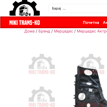
Почетна
А
Дома
/
Бренд
/
Мерцедес
/
Мерцедес Актр