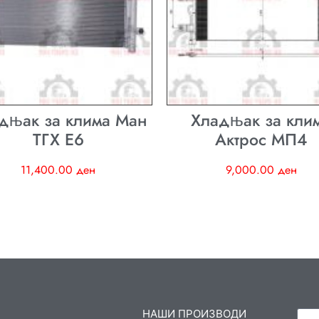
дњак за клима Ман
Хладњак за кли
ТГХ E6
Актрос МП4
11,400.00
ден
9,000.00
ден
НАШИ ПРОИЗВОДИ