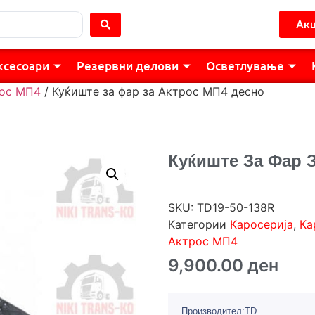
Акц
ксесоари
Резервни делови
Осветлување
ос МП4
/ Куќиште за фар за Актрос МП4 десно
Куќиште За Фар 
SKU:
TD19-50-138R
Категории
Каросерија
,
Ка
Актрос МП4
9,900.00
ден
Производител:TD