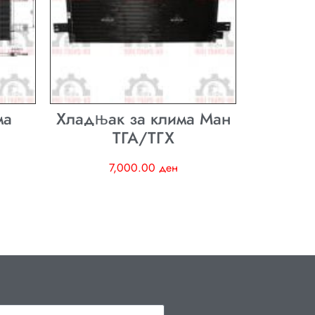
ма
Хладњак за клима Ман
ТГА/ТГХ
7,000.00
ден