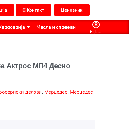
.
ија
Контакт
Ценовник
Каросерија
Масла и спрееви
Најава
За Актрос МП4 Десно
росериски делови
,
Мерцедес
,
Мерцедес