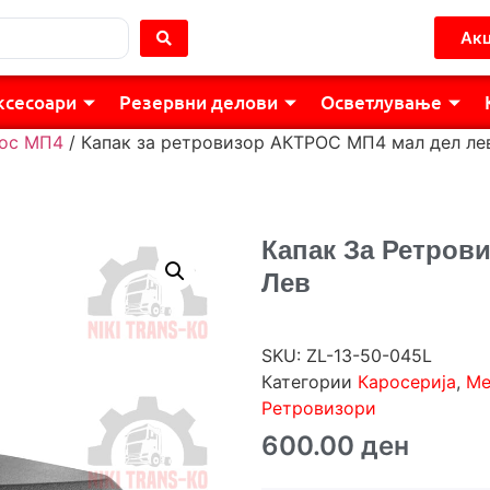
Акц
ксесоари
Резервни делови
Осветлување
ос МП4
/ Капак за ретровизор АКТРОС МП4 мал дел ле
Капак За Ретров
Лев
SKU:
ZL-13-50-045L
Категории
Каросерија
,
Ме
Ретровизори
600.00
ден