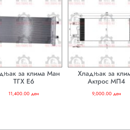
дњак за клима Ман
Хладњак за кли
ТГХ E6
Актрос МП4
11,400.00
ден
9,000.00
ден