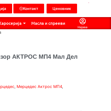
.
ија
Контакт
Ценовник
Каросерија
Масла и спрееви
Најава
в
изор АКТРОС МП4 Мал Дел
рцедес
,
Мерцедес Актрос МП4
,