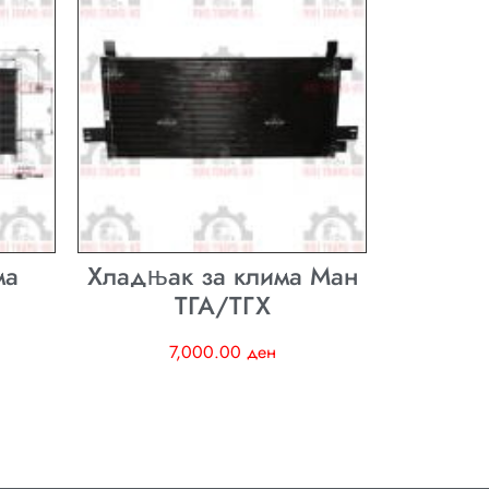
ма
Хладњак за клима Ман
ТГА/ТГХ
7,000.00
ден