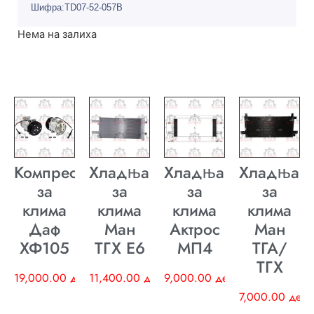
Шифра:TD07-52-057B
Нема на залиха
Компресор
Хладњак
Хладњак
Хладњак
за
за
за
за
клима
клима
клима
клима
Даф
Ман
Актрос
Ман
ХФ105
ТГХ E6
МП4
ТГА/
ТГХ
19,000.00
ден
11,400.00
ден
9,000.00
ден
7,000.00
ден