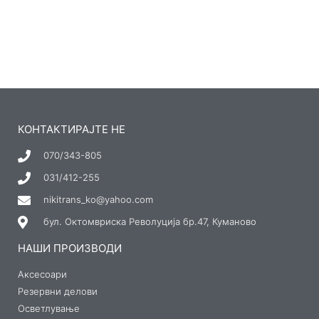
КОНТАКТИРАЈТЕ НЕ
070/343-805
031/412-255
nikitrans_ko@yahoo.com
бул. Октомвриска Револуција бр.47, Куманово
НАШИ ПРОИЗВОДИ
Аксесоари
Резервни делови
Осветлување