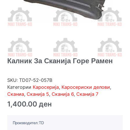
Калник За Сканија Горе Рамен
SKU:
TD07-52-057B
Категории
Каросерија
,
Каросериски делови
,
Сканиа
,
Сканија 5
,
Сканија 6
,
Сканија 7
1,400.00
ден
Производител:TD