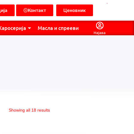
.
ија
Контакт
Ценовник
Каросерија
Масла и спрееви
Најава
Showing all 18 results