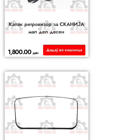
Капак ретровизор за СКАНИЈА
мал дел десeн
Додај во кошница
1,800.00
ден