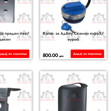
ја преден лев/
Капак за АдБлу Сканија еуро5/
десен
еуро6
Додај во кошница
Додај во кошница
800.00
ден