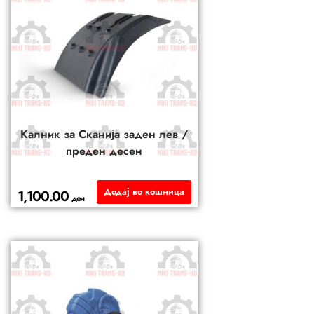
Калник за Сканија заден лев /
преден десен
Додај во кошница
1,100.00
ден