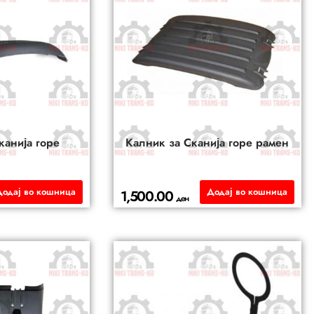
канија горе
Калник за Сканија горе рамен
Додај во кошница
Додај во кошница
1,500.00
ден