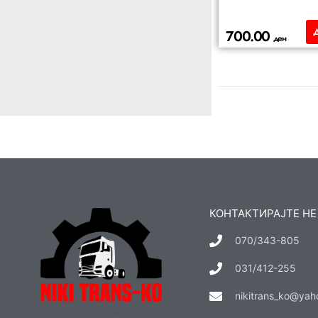
700.00
ден
КОНТАКТИРАЈТЕ НЕ
070/343-805
031/412-255
nikitrans_ko@ya