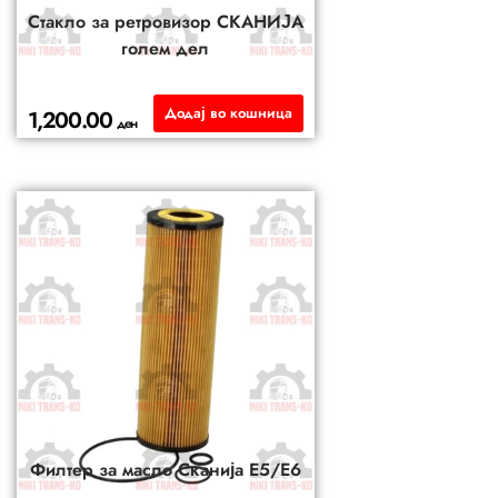
Стакло за ретровизор СКАНИЈА
голем дел
Додај во кошница
1,200.00
ден
Филтер за масло Сканија Е5/Е6