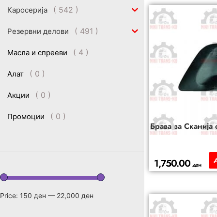
( 542 )
Каросерија
( 491 )
Резервни делови
( 4 )
Масла и спрееви
( 0 )
Алат
( 0 )
Акции
( 0 )
Промоции
Брава за Сканија
1,750.00
ден
Price:
150 ден
—
22,000 ден