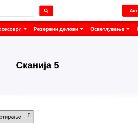
Акц
ксесоари
Резервни делови
Осветлување
Сканија 5