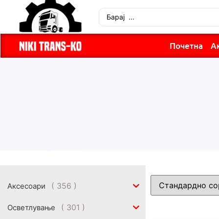
Почетна
А
( 356 )
Аксесоари
( 301 )
Осветлување