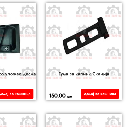
 со уложак десна
Гума за калник Сканија
Додај во кошница
Додај во кошница
150.00
ден