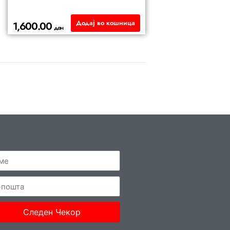
Додај во кошница
1,600.00
ден
Следен Чекор