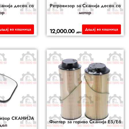
канија десен со
Ретровизор за Сканија десен со
ор
мотор
Додај во кошница
Додај во кошница
12,000.00
ден
овизор СКАНИЈА
Филтер за гориво Сканија Е5/Е6
дел