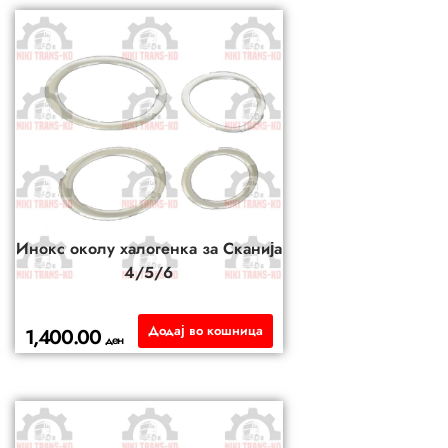
Инокс околу халогенка за Сканија
4/5/6
Додај во кошница
1,400.00
ден