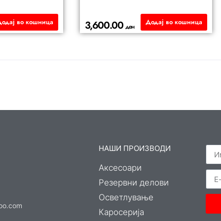
Додај во кошница
Додај во кошница
3,600.00
ден
НАШИ ПРОИЗВОДИ
Аксесоари
Резервни делови
Осветлување
hoo.com
Каросерија