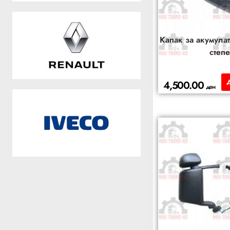
Капак за акумулат
степ
4,500.00
ден