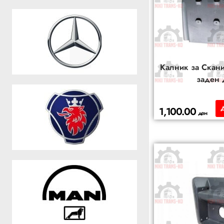
Калник за Скани
заден 
1,100.00
ден