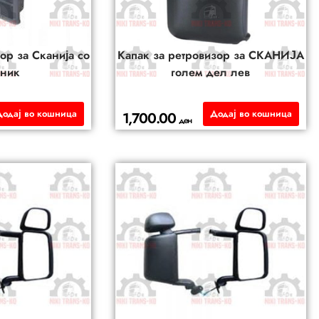
ор за Сканија со
Капак за ретровизор за СКАНИЈА
еник
голем дел лев
Додај во кошница
Додај во кошница
1,700.00
ден