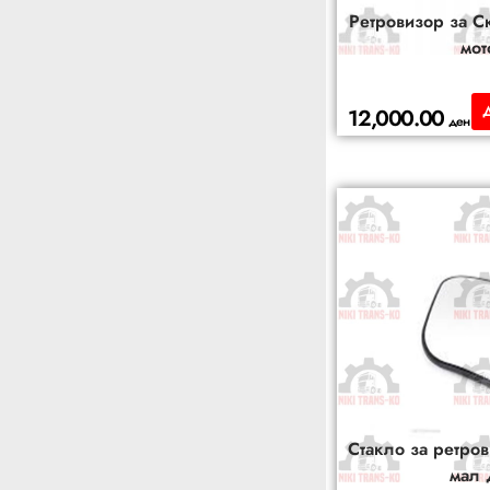
Ретровизор за С
мот
12,000.00
ден
Стакло за ретр
мал 