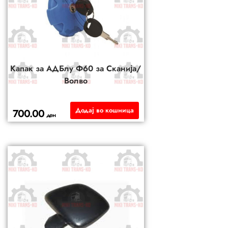
Капак за АДБлу Ф60 за Сканија/
Волво
Додај во кошница
700.00
ден