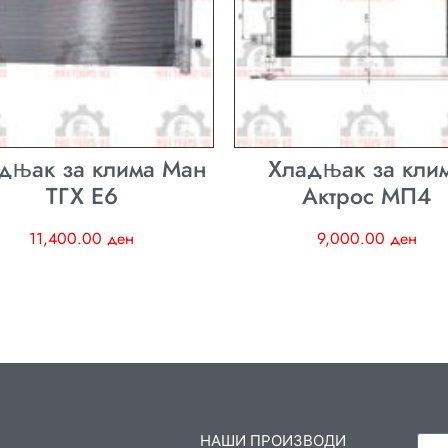
дњак за клима Ман
Хладњак за кли
ТГХ E6
Актрос МП4
11,400.00
ден
9,000.00
ден
НАШИ ПРОИЗВОДИ