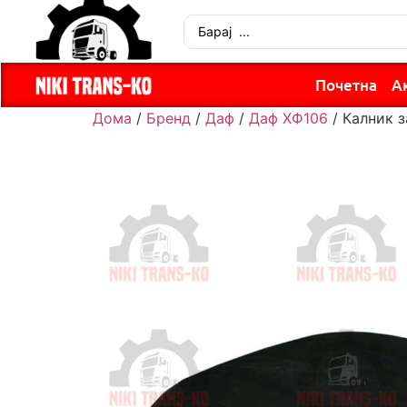
Почетна
А
Дома
/
Бренд
/
Даф
/
Даф ХФ106
/ Калник 