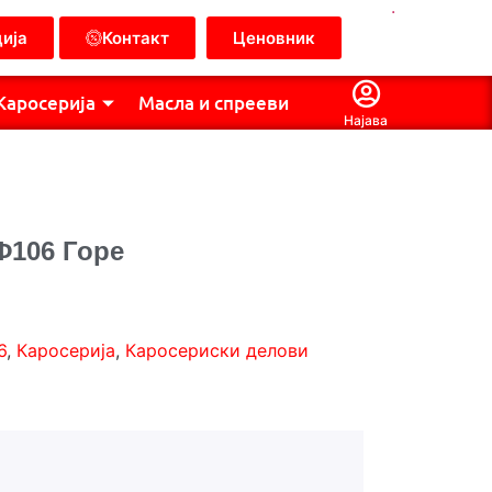
.
ија
Контакт
Ценовник
Каросерија
Масла и спрееви
Најава
Ф106 Горе
6
,
Каросерија
,
Каросериски делови