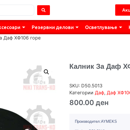
Акц
ксесоари
Резервни делови
Осветлување
за Даф ХФ106 горе
Калник За Даф Х
SKU:
D50.5013
Категории
Даф
,
Даф ХФ10
800.00
ден
Производител:AYMEKS