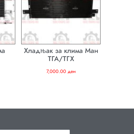
ма
Хладњак за клима Ман
ТГА/ТГХ
7,000.00
ден