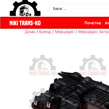
Почетна
А
Дома
/
Бренд
/
Мерцедес
/
Мерцедес Актр