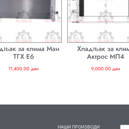
дњак за клима Ман
Хладњак за кли
ТГХ E6
Актрос МП4
11,400.00
ден
9,000.00
ден
НАШИ ПРОИЗВОДИ