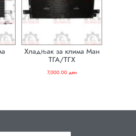
ма
Хладњак за клима Ман
ТГА/ТГХ
7,000.00
ден