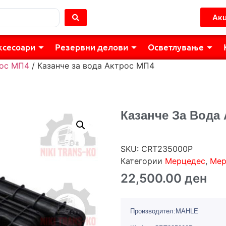
Акц
ксесоари
Резервни делови
Осветлување
ос МП4
/ Казанче за вода Актрос МП4
Казанче За Вода
SKU:
CRT235000P
Категории
Мерцедес
,
Мер
22,500.00
ден
Производител:MAHLE