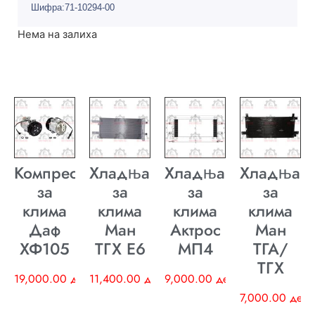
Шифра:71-10294-00
Нема на залиха
Компресор
Хладњак
Хладњак
Хладњак
за
за
за
за
клима
клима
клима
клима
Даф
Ман
Актрос
Ман
ХФ105
ТГХ E6
МП4
ТГА/
ТГХ
19,000.00
ден
11,400.00
ден
9,000.00
ден
7,000.00
ден