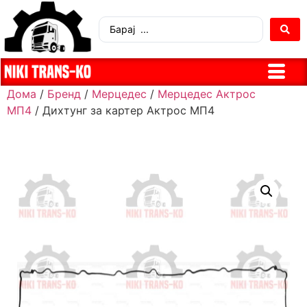
Дома
/
Бренд
/
Мерцедес
/
Мерцедес Актрос
МП4
/ Дихтунг за картер Актрос МП4