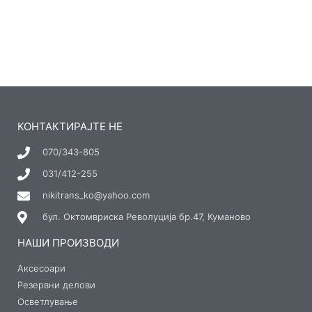
КОНТАКТИРАЈТЕ НЕ
070/343-805
031/412-255
nikitrans_ko@yahoo.com
бул. Октомвриска Револуција бр.47, Куманово
НАШИ ПРОИЗВОДИ
Аксесоари
Резервни делови
Осветлување