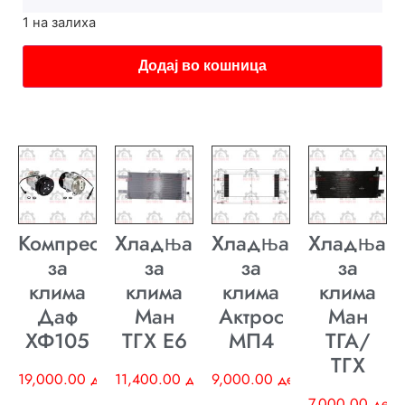
1 на залиха
Додај во кошница
Компресор
Хладњак
Хладњак
Хладњак
за
за
за
за
клима
клима
клима
клима
Даф
Ман
Актрос
Ман
ХФ105
ТГХ E6
МП4
ТГА/
ТГХ
19,000.00
ден
11,400.00
ден
9,000.00
ден
7,000.00
ден