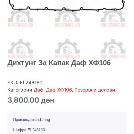
Дихтунг За Капак Даф ХФ106
SKU:
EL246160
Категории
Даф
,
Даф ХФ106
,
Резервни делови
3,800.00
ден
Производител:Elring
Шифра:EL246160