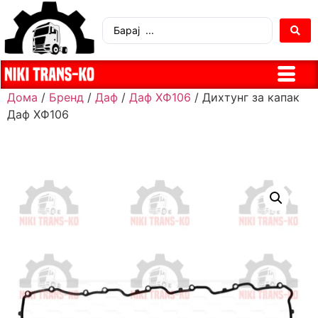
Дома
/
Бренд
/
Даф
/
Даф ХФ106
/ Дихтунг за капак
Даф ХФ106