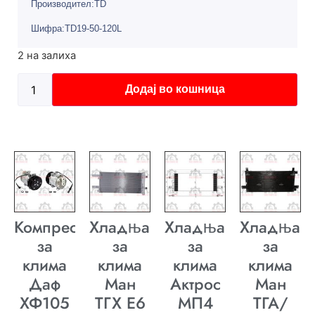
Производител:TD
Шифра:TD19-50-120L
2 на залиха
Додај во кошница
Компресор
Хладњак
Хладњак
Хладњак
за
за
за
за
клима
клима
клима
клима
Даф
Ман
Актрос
Ман
ХФ105
ТГХ E6
МП4
ТГА/