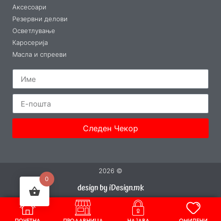
Аксесоари
Резервни делови
Осветлување
Каросерија
Масла и спрееви
Следен Чекор
2026 ©
0
design by iDesign.mk
ПОЧЕТНА
ПРОДАВНИЦА
НАЈАВА
ОМИЛЕНИ