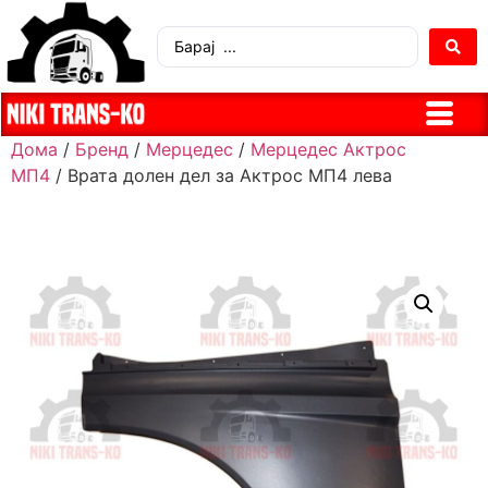
Дома
/
Бренд
/
Мерцедес
/
Мерцедес Актрос
МП4
/ Врата долен дел за Актрос МП4 лева