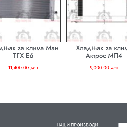
дњак за клима Ман
Хладњак за кли
ТГХ E6
Актрос МП4
11,400.00
ден
9,000.00
ден
НАШИ ПРОИЗВОДИ