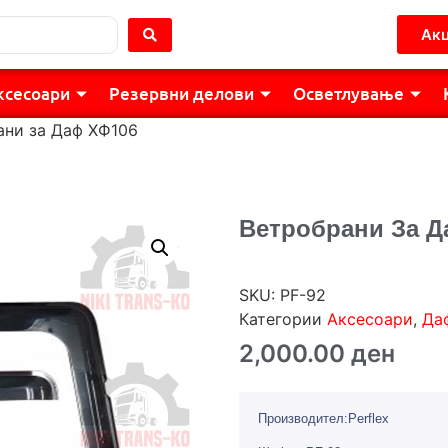
Акц
ксесоари
Резервни делови
Осветлување
ани за Даф ХФ106
Ветробрани За Д
SKU:
PF-92
Категории
Аксесоари
,
Да
2,000.00
ден
Производител:Perflex