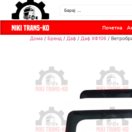
Почетна
А
Дома
/
Бренд
/
Даф
/
Даф ХФ106
/ Ветробр