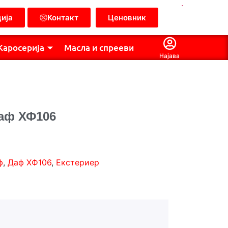
.
ија
Контакт
Ценовник
Каросерија
Масла и спрееви
Најава
аф ХФ106
ф
,
Даф ХФ106
,
Екстериер