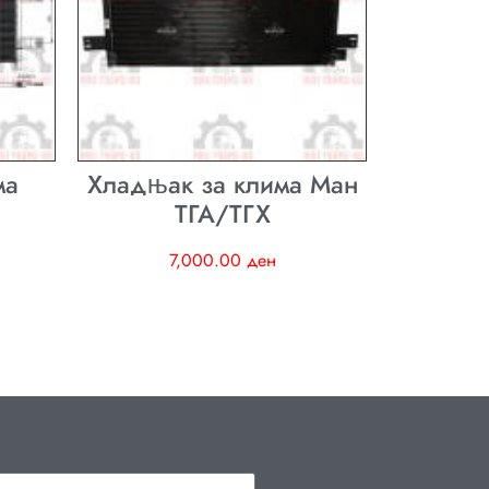
ма
Хладњак за клима Ман
ТГА/ТГХ
7,000.00
ден