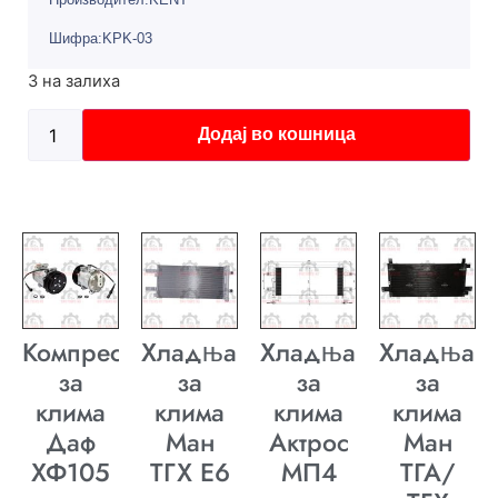
Шифра:KPK-03
3 на залиха
Додај во кошница
Компресор
Хладњак
Хладњак
Хладњак
за
за
за
за
клима
клима
клима
клима
Даф
Ман
Актрос
Ман
ХФ105
ТГХ E6
МП4
ТГА/