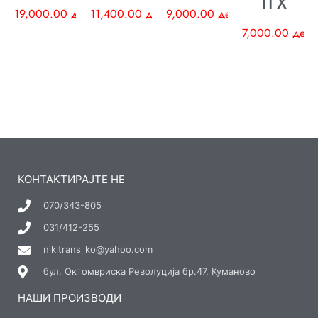
ТГХ
19,000.00
ден
11,400.00
ден
9,000.00
ден
7,000.00
ден
КОНТАКТИРАЈТЕ НЕ
070/343-805
031/412-255
nikitrans_ko@yahoo.com
бул. Октомвриска Револуција бр.47, Куманово
НАШИ ПРОИЗВОДИ