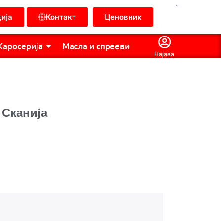
.
ија
Контакт
Ценовник
Каросерија
Масла и спрееви
Најава
 Сканија