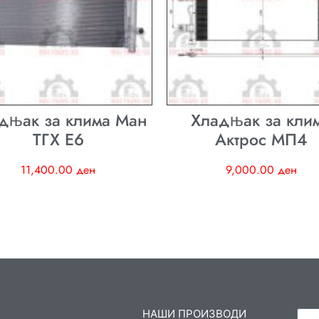
дњак за клима Ман
Хладњак за кли
ТГХ E6
Актрос МП4
11,400.00
ден
9,000.00
ден
НАШИ ПРОИЗВОДИ