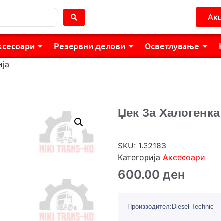
Акц
ксесоари
Резервни делови
Осветлување
ија
Џек За Халогенка
SKU:
1.32183
Категорија
Аксесоари
600.00
ден
Производител:Diesel Technic