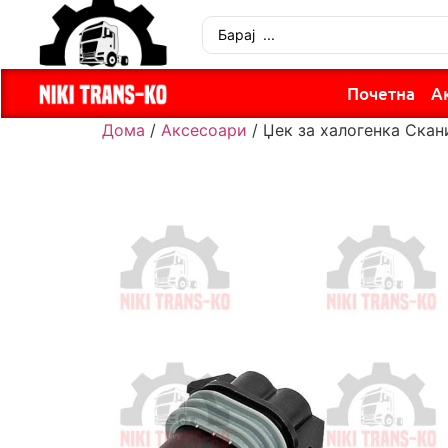
Почетна
А
Дома
/
Аксесоари
/ Џек за халогенка Скан