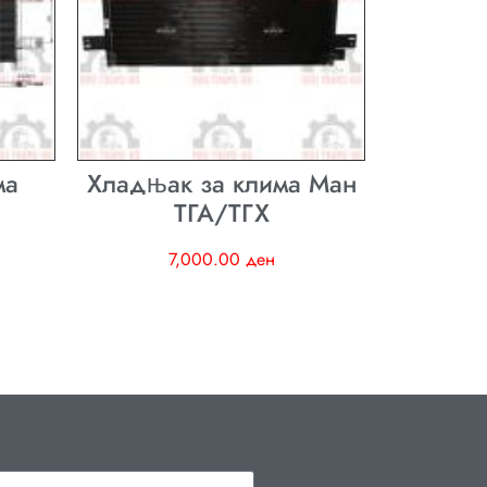
ма
Хладњак за клима Ман
ТГА/ТГХ
7,000.00
ден