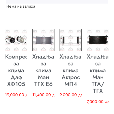
Нема на залиха
Компресор
Хладњак
Хладњак
Хладњак
за
за
за
за
клима
клима
клима
клима
Даф
Ман
Актрос
Ман
ХФ105
ТГХ E6
МП4
ТГА/
ТГХ
19,000.00
ден
11,400.00
ден
9,000.00
ден
7,000.00
ден