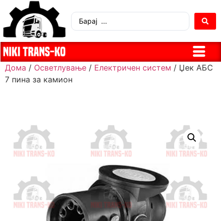
Дома
/
Осветлување
/
Електричен систем
/ Џек АБС
7 пина за камион