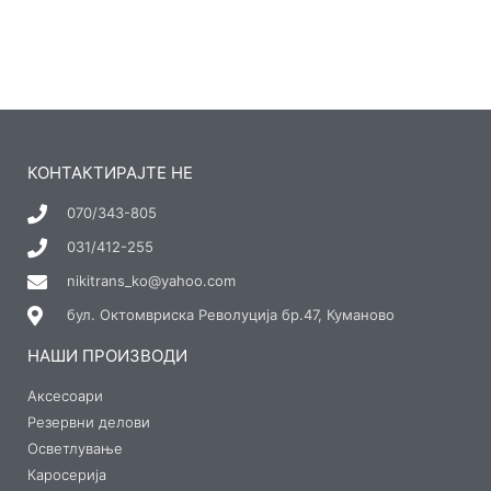
КОНТАКТИРАЈТЕ НЕ
070/343-805
031/412-255
nikitrans_ko@yahoo.com
бул. Октомвриска Револуција бр.47, Куманово
НАШИ ПРОИЗВОДИ
Аксесоари
Резервни делови
Осветлување
Каросерија