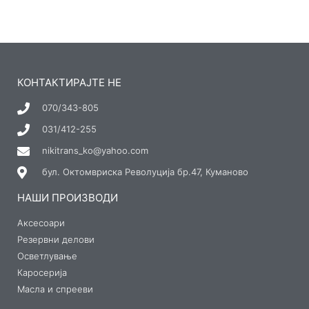
КОНТАКТИРАЈТЕ НЕ
070/343-805
031/412-255
nikitrans_ko@yahoo.com
бул. Октомвриска Револуција бр.47, Куманово
НАШИ ПРОИЗВОДИ
Аксесоари
Резервни делови
Осветлување
Каросерија
Масла и спрееви