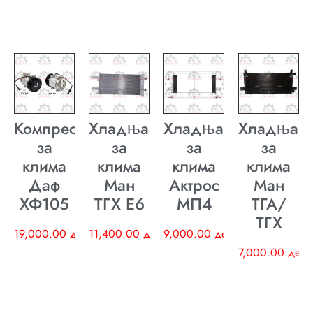
Компресор
Хладњак
Хладњак
Хладњак
за
за
за
за
клима
клима
клима
клима
Даф
Ман
Актрос
Ман
ХФ105
ТГХ E6
МП4
ТГА/
ТГХ
19,000.00
ден
11,400.00
ден
9,000.00
ден
7,000.00
ден