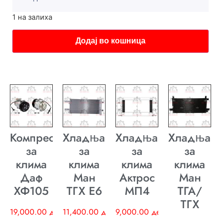
1 на залиха
Додај во кошница
Компресор
Хладњак
Хладњак
Хладњак
за
за
за
за
клима
клима
клима
клима
Даф
Ман
Актрос
Ман
ХФ105
ТГХ E6
МП4
ТГА/
ТГХ
19,000.00
ден
11,400.00
ден
9,000.00
ден