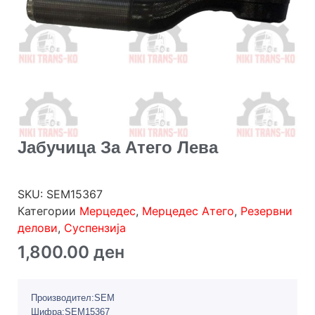
Јабучица За Атего Лева
SKU:
SEM15367
Категории
Мерцедес
,
Мерцедес Атего
,
Резервни
делови
,
Суспензија
1,800.00
ден
Производител:SEM
Шифра:SEM15367