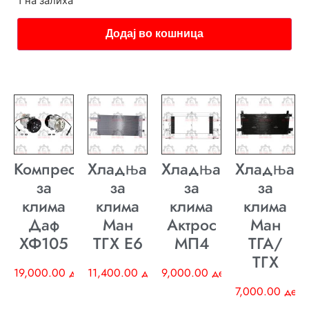
1 на залиха
Додај во кошница
Компресор
Хладњак
Хладњак
Хладњак
за
за
за
за
клима
клима
клима
клима
Даф
Ман
Актрос
Ман
ХФ105
ТГХ E6
МП4
ТГА/
ТГХ
19,000.00
ден
11,400.00
ден
9,000.00
ден
7,000.00
ден