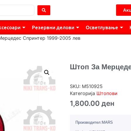
Акц
ксесоари
Резервни делови
Осветлување
Мерцедес Спринтер 1999-2005 лев
Штоп За Мерцеде
SKU:
M510925
Категорија
Штопови
1,800.00
ден
Производител:MARS