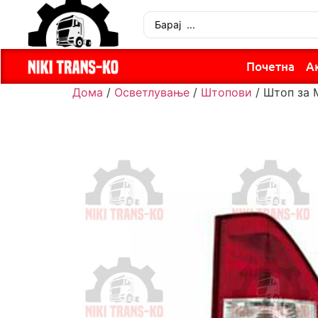
Почетна
А
Дома
/
Осветлување
/
Штопови
/ Штоп за 