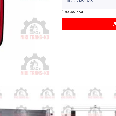
Шифра:M510925
1 на залиха
Д