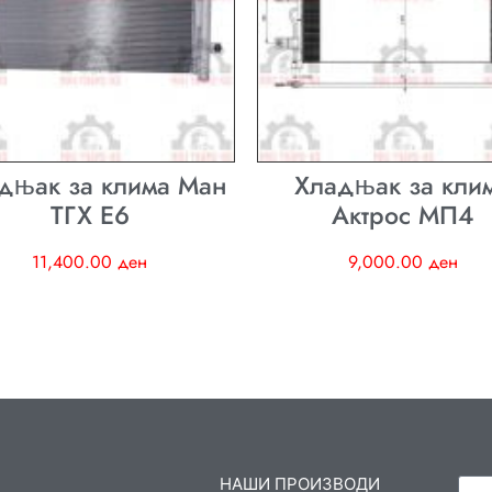
дњак за клима Ман
Хладњак за кли
ТГХ E6
Актрос МП4
11,400.00
ден
9,000.00
ден
НАШИ ПРОИЗВОДИ