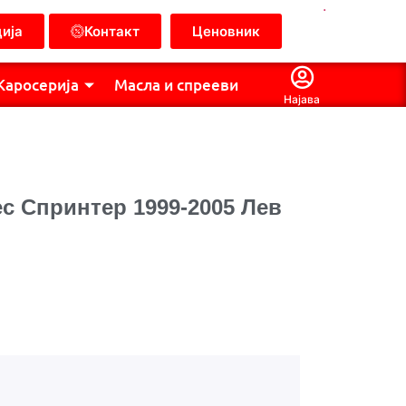
.
ија
Контакт
Ценовник
Каросерија
Масла и спрееви
Најава
с Спринтер 1999-2005 Лев