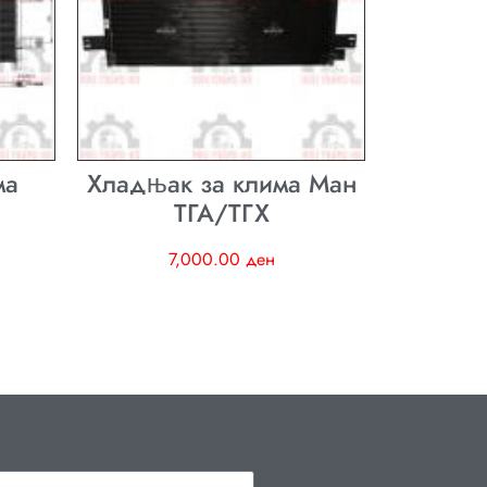
ма
Хладњак за клима Ман
ТГА/ТГХ
7,000.00
ден