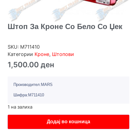
Штоп За Кроне Со Бело Со Џек
SKU:
M711410
Категории
Кроне
,
Штопови
1,500.00
ден
Производител:MARS
Шифра:M711410
1 на залиха
Додај во кошница