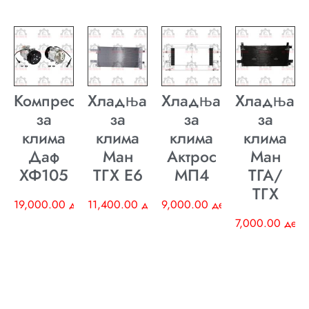
Компресор
Хладњак
Хладњак
Хладњак
за
за
за
за
клима
клима
клима
клима
Даф
Ман
Актрос
Ман
ХФ105
ТГХ E6
МП4
ТГА/
ТГХ
19,000.00
ден
11,400.00
ден
9,000.00
ден
7,000.00
ден