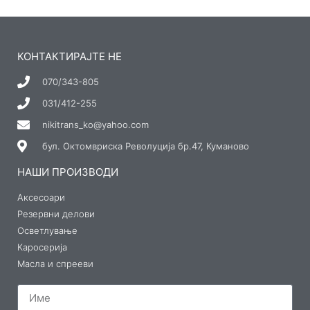
КОНТАКТИРАЈТЕ НЕ
070/343-805
031/412-255
nikitrans_ko@yahoo.com
бул. Октомвриска Револуција бр.47, Куманово
НАШИ ПРОИЗВОДИ
Аксесоари
Резервни делови
Осветлување
Каросерија
Масла и спрееви