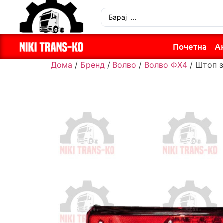
Почетна
А
Дома
/
Бренд
/
Волво
/
Волво ФХ4
/ Штоп з