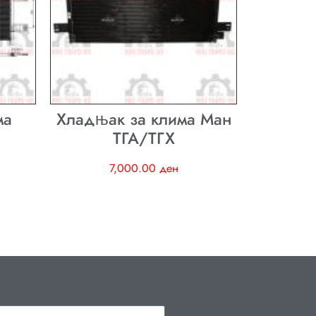
ма
Хладњак за клима Ман
ТГА/ТГХ
7,000.00
ден