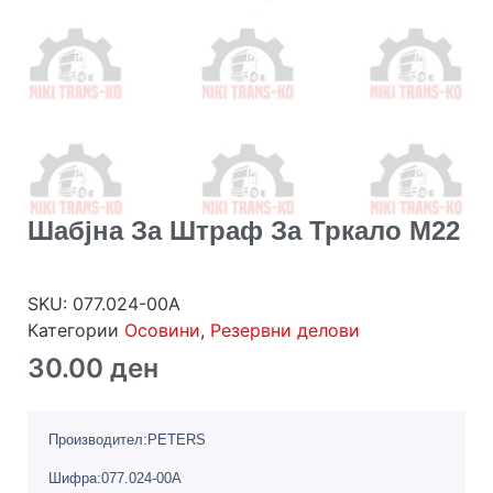
Шабјна За Штраф За Тркало М22
SKU:
077.024-00A
Категории
Осовини
,
Резервни делови
30.00
ден
Производител:PETERS
Шифра:077.024-00A