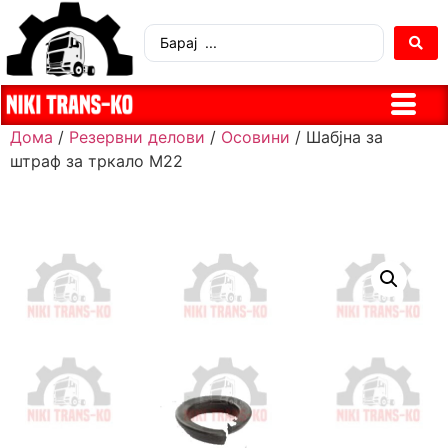
Дома
/
Резервни делови
/
Осовини
/ Шабјна за
штраф за тркало М22