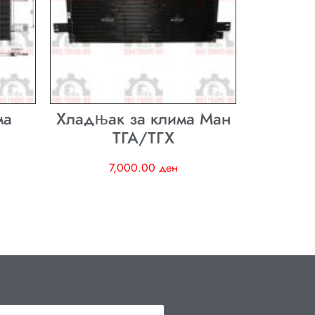
ма
Хладњак за клима Ман
ТГА/ТГХ
7,000.00
ден