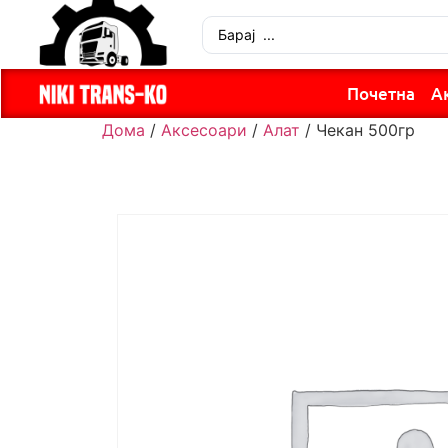
Почетна
А
Дома
/
Аксесоари
/
Алат
/ Чекан 500гр