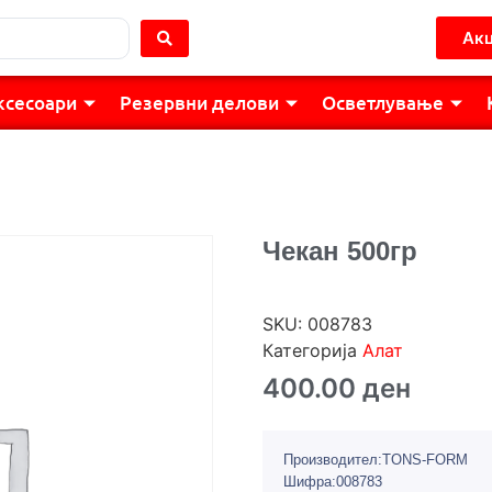
Акц
ксесоари
Резервни делови
Осветлување
Чекан 500гр
SKU:
008783
Категорија
Алат
400.00
ден
Производител:TONS-FORM
Шифра:008783