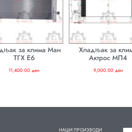
дњак за клима Ман
Хладњак за кли
ТГХ E6
Актрос МП4
11,400.00
ден
9,000.00
ден
НАШИ ПРОИЗВОДИ