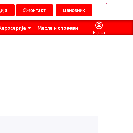
.
ија
Контакт
Ценовник
Каросерија
Масла и спрееви
Најава