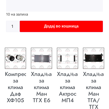
10 на залиха
Додај во кошница
Компресор
Хладњак
Хладњак
Хладњак
за
за
за
за
клима
клима
клима
клима
Даф
Ман
Актрос
Ман
ХФ105
ТГХ E6
МП4
ТГА/
ТГХ