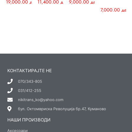
19,000.00
ден
11,400.00
ден
9,000.00
ден
7,000.00
ден
КОНТАКТИРАЈТЕ НЕ
070/343-805
031/412-255
nikitrans_ko@yahoo.com
бул. Октомвриска Револуција бр.47, Куманово
НАШИ ПРОИЗВОДИ
Аксесоари