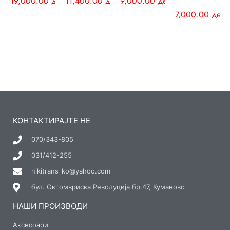
19,000.00
ден
11,400.00
ден
9,000.00
ден
7,000.00
ден
КОНТАКТИРАЈТЕ НЕ
070/343-805
031/412-255
nikitrans_ko@yahoo.com
бул. Октомвриска Револуција бр.47, Куманово
НАШИ ПРОИЗВОДИ
Аксесоари