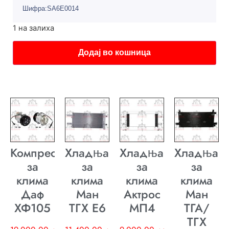
Шифра:SA6E0014
1 на залиха
Додај во кошница
Компресор
Хладњак
Хладњак
Хладњак
за
за
за
за
клима
клима
клима
клима
Даф
Ман
Актрос
Ман
ХФ105
ТГХ E6
МП4
ТГА/
ТГХ