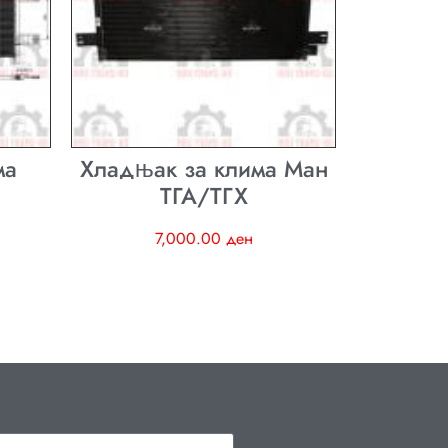
ма
Хладњак за клима Ман
ТГА/ТГХ
7,000.00
ден