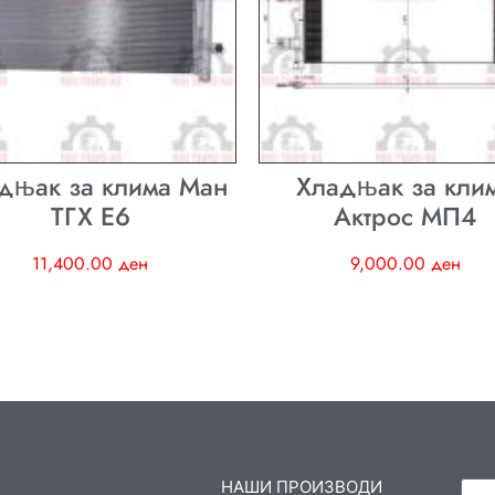
дњак за клима Ман
Хладњак за кли
ТГХ E6
Актрос МП4
11,400.00
ден
9,000.00
ден
НАШИ ПРОИЗВОДИ