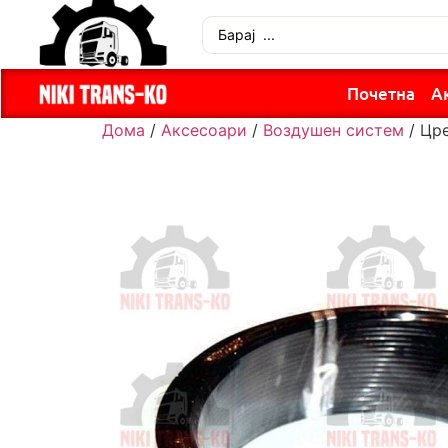
Почетна
А
Дома
/
Аксесоари
/
Воздушен систем
/ Цре