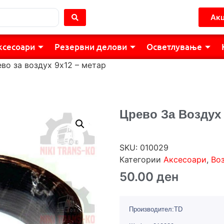
Акц
ксесоари
Резервни делови
Осветлување
во за воздух 9х12 – метар
Црево За Воздух 
SKU:
010029
Категории
Аксесоари
,
Во
50.00
ден
Производител:TD