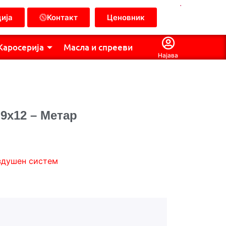
.
ија
Контакт
Ценовник
Каросерија
Масла и спрееви
Најава
9х12 – Метар
здушен систем