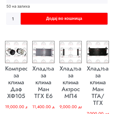
50 на залиха
Додај во кошница
Компресор
Хладњак
Хладњак
Хладњак
за
за
за
за
клима
клима
клима
клима
Даф
Ман
Актрос
Ман
ХФ105
ТГХ E6
МП4
ТГА/
ТГХ
19,000.00
ден
11,400.00
ден
9,000.00
ден
7,000.00
ден