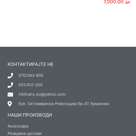
7,000.00
ден
КОНТАКТИРАЈТЕ НЕ
070/343-805
031/412-255
nikitrans_ko@yahoo.com
бул. Октомвриска Револуција бр.47, Куманово
НАШИ ПРОИЗВОДИ
Аксесоари
Резервни делови