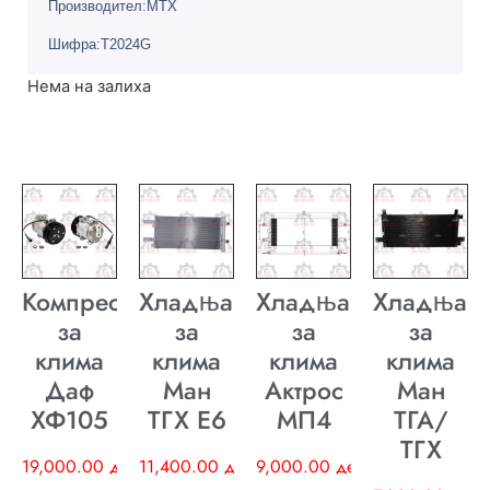
Производител:MTX
Шифра:T2024G
Нема на залиха
Компресор
Хладњак
Хладњак
Хладњак
за
за
за
за
клима
клима
клима
клима
Даф
Ман
Актрос
Ман
ХФ105
ТГХ E6
МП4
ТГА/
ТГХ
19,000.00
ден
11,400.00
ден
9,000.00
ден