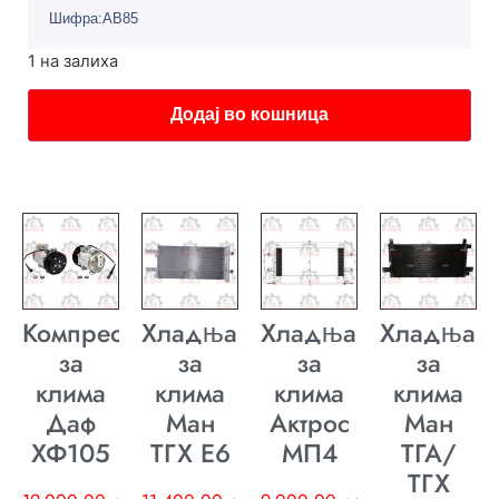
Шифра:AB85
1 на залиха
Додај во кошница
Компресор
Хладњак
Хладњак
Хладњак
за
за
за
за
клима
клима
клима
клима
Даф
Ман
Актрос
Ман
ХФ105
ТГХ E6
МП4
ТГА/
ТГХ