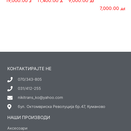
19,000.00
ден
11,400.00
ден
9,000.00
ден
7,000.00
ден
КОНТАКТИРАЈТЕ НЕ
070/343-805
031/412-255
nikitrans_ko@yahoo.com
бул. Октомвриска Револуција бр.47, Куманово
НАШИ ПРОИЗВОДИ
Аксесоари