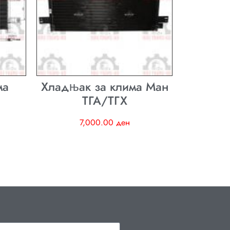
ма
Хладњак за клима Ман
ТГА/ТГХ
7,000.00
ден