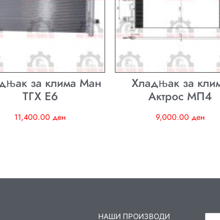
дњак за клима Ман
Хладњак за кли
ТГХ E6
Актрос МП4
11,400.00
ден
9,000.00
ден
НАШИ ПРОИЗВОДИ