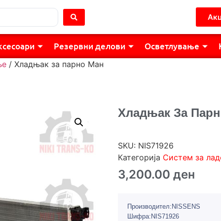
Акц
ксесоари
Резервни делови
Осветлување
ње
/ Хладњак за парно Ман
Хладњак За Парн
SKU:
NIS71926
Категорија
Систем за ла
3,200.00
ден
Производител:NISSENS
Шифра:NIS71926