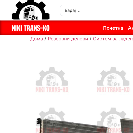
Почетна
А
Дома
/
Резервни делови
/
Систем за ладе