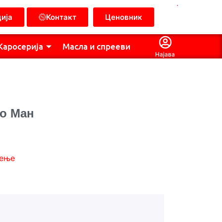
.
ија
Контакт
Ценовник
Каросерија
Масла и спрееви
Најава
о Ман
дење