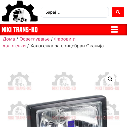
Дома
/
Осветлување
/
Фарови и
халогенки
/ Халогенка за сонцебран Сканија