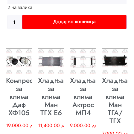
2 на залиха
Додај во кошница
Компресор
Хладњак
Хладњак
Хладњак
за
за
за
за
клима
клима
клима
клима
Даф
Ман
Актрос
Ман
ХФ105
ТГХ E6
МП4
ТГА/
ТГХ
19,000.00
ден
11,400.00
ден
9,000.00
ден
7,000.00
ден