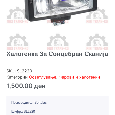
Халогенка За Сонцебран Сканија
SKU:
SL2220
Категории
Осветлување
,
Фарови и халогенки
1,500.00
ден
Производител:Sertplas
Шифра:SL2220