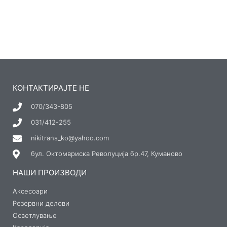
КОНТАКТИРАЈТЕ НЕ
070/343-805
031/412-255
nikitrans_ko@yahoo.com
бул. Октомвриска Револуција бр.47, Куманово
НАШИ ПРОИЗВОДИ
Аксесоари
Резервни делови
Осветлување