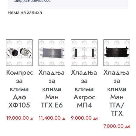
Шифра:K039455X00
Нема на залиха
Компресор
Хладњак
Хладњак
Хладњак
за
за
за
за
клима
клима
клима
клима
Даф
Ман
Актрос
Ман
ХФ105
ТГХ E6
МП4
ТГА/
ТГХ
19,000.00
ден
11,400.00
ден
9,000.00
ден
7,000.00
ден