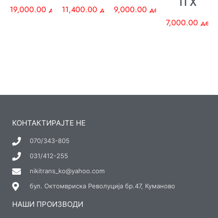
ТГХ
19,000.00
ден
11,400.00
ден
9,000.00
ден
7,000.00
ден
КОНТАКТИРАЈТЕ НЕ
070/343-805
031/412-255
nikitrans_ko@yahoo.com
бул. Октомвриска Револуција бр.47, Куманово
НАШИ ПРОИЗВОДИ