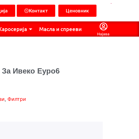
.
ија
Контакт
Ценовник
Каросерија
Масла и спрееви
Најава
 За Ивеко Еуро6
ви
,
Филтри