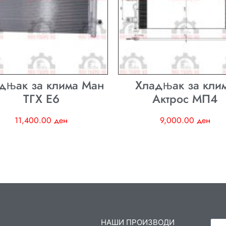
дњак за клима Ман
Хладњак за кли
ТГХ E6
Актрос МП4
11,400.00
ден
9,000.00
ден
НАШИ ПРОИЗВОДИ