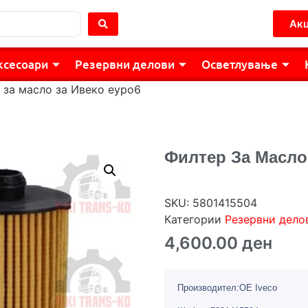
Акц
ксесоари
Резервни делови
Осветлување
 за масло за Ивеко еуро6
Филтер За Масло
SKU:
5801415504
Категории
Резервни дело
4,600.00
ден
Производител:OE Iveco