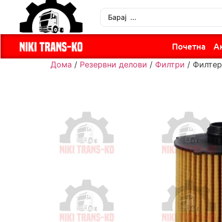
Почетна
А
Дома
/
Резервни делови
/
Филтри
/ Филтер