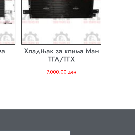
ма
Хладњак за клима Ман
ТГА/ТГХ
7,000.00
ден