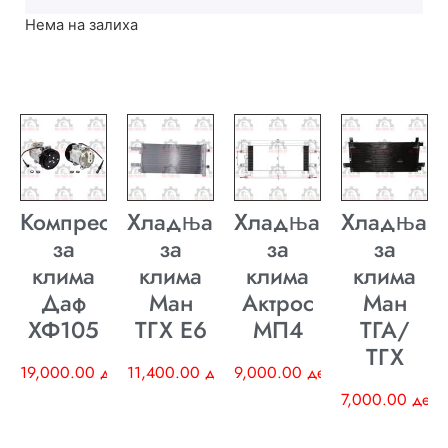
Нема на залиха
Компресор
Хладњак
Хладњак
Хладњак
за
за
за
за
клима
клима
клима
клима
Даф
Ман
Актрос
Ман
ХФ105
ТГХ E6
МП4
ТГА/
ТГХ
19,000.00
ден
11,400.00
ден
9,000.00
ден
7,000.00
ден