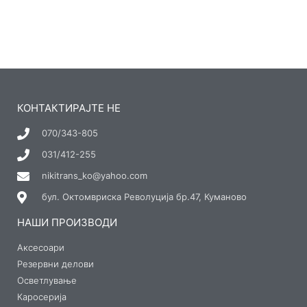
КОНТАКТИРАЈТЕ НЕ
070/343-805
031/412-255
nikitrans_ko@yahoo.com
бул. Октомвриска Револуција бр.47, Куманово
НАШИ ПРОИЗВОДИ
Аксесоари
Резервни делови
Осветлување
Каросерија