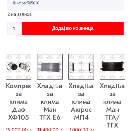
Шифра:505616
2 на залиха
Додај во кошница
Компресор
Хладњак
Хладњак
Хладњак
за
за
за
за
клима
клима
клима
клима
Даф
Ман
Актрос
Ман
ХФ105
ТГХ E6
МП4
ТГА/
ТГХ
19,000.00
ден
11,400.00
ден
9,000.00
ден