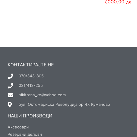
7,000.00
ден
КОНТАКТИРАЈТЕ НЕ
070/343-805
031/412-255
nikitrans_ko@yahoo.com
бул. Октомвриска Револуција бр.47, Куманово
НАШИ ПРОИЗВОДИ
Аксесоари
Резервни делови