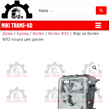
Дома
/
Бренд
/
Волво
/
Волво ФХ2
/ Фар за Волво
ФХ2 коцка џек десен