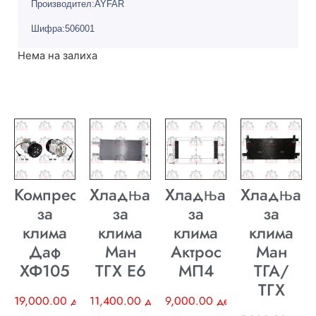
Производител:AYFAR
Шифра:506001
Нема на залиха
Компресор
Хладњак
Хладњак
Хладњак
за
за
за
за
клима
клима
клима
клима
Даф
Ман
Актрос
Ман
ХФ105
ТГХ E6
МП4
ТГА/
ТГХ
19,000.00
ден
11,400.00
ден
9,000.00
ден