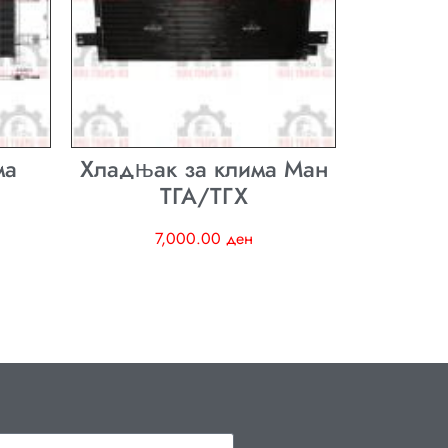
ма
Хладњак за клима Ман
ТГА/ТГХ
7,000.00
ден