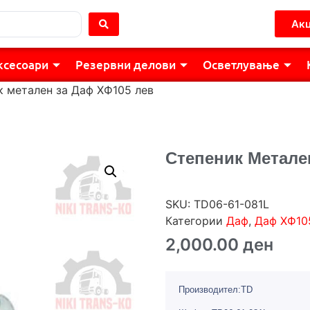
Акц
ксесоари
Резервни делови
Осветлување
к метален за Даф ХФ105 лев
Степеник Метале
SKU:
TD06-61-081L
Категории
Даф
,
Даф ХФ10
2,000.00
ден
Производител:TD