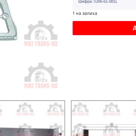
Шифра:TD06-61-081L
1 на залиха
Д