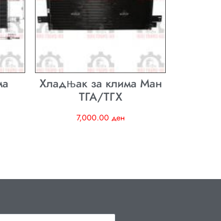
ма
Хладњак за клима Ман
ТГА/ТГХ
7,000.00
ден