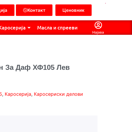
.
ија
Контакт
Ценовник
Каросерија
Масла и спрееви
Најава
н За Даф ХФ105 Лев
5
,
Каросерија
,
Каросериски делови