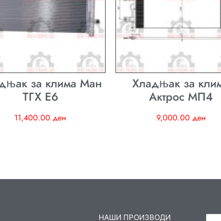
дњак за клима Ман
Хладњак за кли
ТГХ E6
Актрос МП4
11,400.00
ден
9,000.00
ден
НАШИ ПРОИЗВОДИ