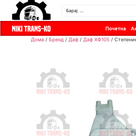
Почетна
А
Дома
/
Бренд
/
Даф
/
Даф ХФ105
/ Степени